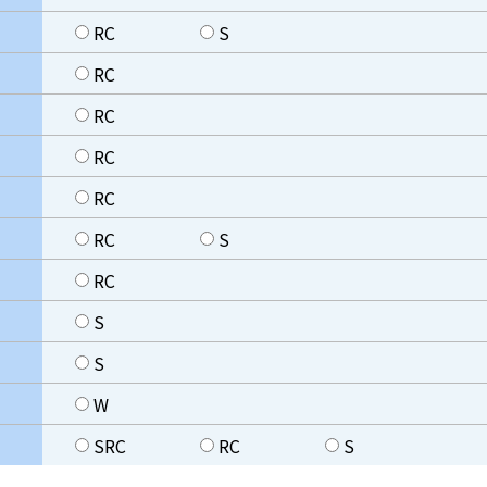
RC
S
RC
RC
RC
RC
RC
S
RC
S
S
W
SRC
RC
S