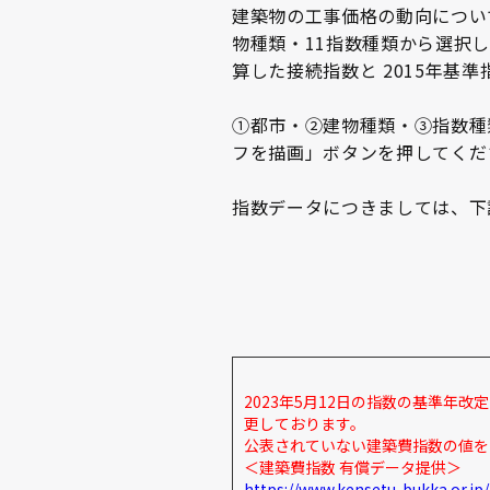
建築物の工事価格の動向について
物種類・11指数種類から選択し、
算した接続指数と 2015年基
①都市・➁建物種類・③指数種
フを描画」ボタンを押してくだ
指数データにつきましては、下
2023年5月12日の指数の基準
更しております。
公表されていない建築費指数の値を
＜建築費指数 有償データ提供＞
https://www.kensetu-bukka.or.jp