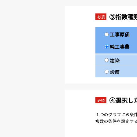
③指数種
必須
工事原価
純工事費
建築
設備
④選択し
必須
１つのグラフに６条
複数の条件を設定す