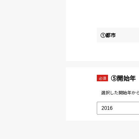
①都市
⑤開始年
必須
選択した開始年から