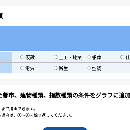
類
仮設
土工・地業
躯体
仕
電気
衛生
空調
た都市、建物種類、指数種類の条件をグラフに追
件まで描画できます。
る場合は、①～④を繰り返してください。