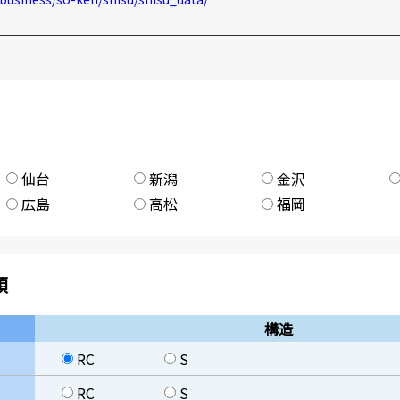
仙台
新潟
金沢
広島
高松
福岡
類
構造
RC
S
RC
S