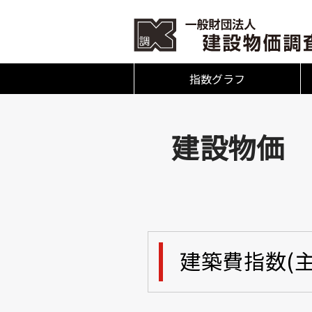
指数グラフ
建設物価 指
建築費指数(主