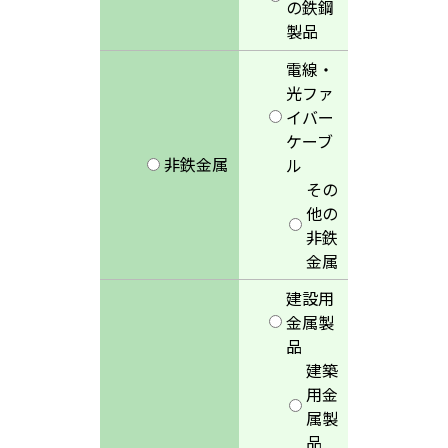
の鉄鋼
製品
電線・
光ファ
イバー
ケーブ
非鉄金属
ル
その
他の
非鉄
金属
建設用
金属製
品
建築
用金
属製
品