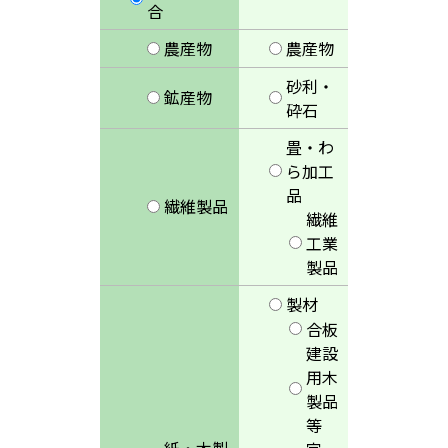
合
農産物
農産物
砂利・
鉱産物
砕石
畳・わ
ら加工
品
繊維製品
繊維
工業
製品
製材
合板
建設
用木
製品
等
紙・木製