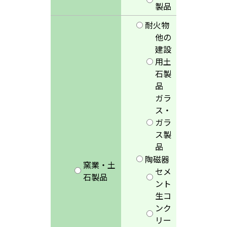
製品
耐火物
他の
建設
用土
石製
品
ガラ
ス・
ガラ
ス製
品
陶磁器
窯業・土
セメ
石製品
ント
生コ
ンク
リー