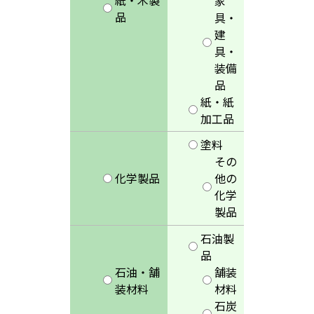
家
品
具・
建
具・
装備
品
紙・紙
加工品
塗料
その
化学製品
他の
化学
製品
石油製
品
石油・舗
舗装
装材料
材料
石炭