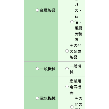
ガ
金属製品
ス・
石
油・
暖厨
房装
置
その他
の金属
製品
一般機
一般機械
械
産業用
電気機
器
電気機械
その
他の