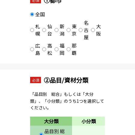
①都市
必須
全国
名
札
仙
新
東
大
古
幌
台
潟
京
阪
屋
広
高
福
那
島
松
岡
覇
②品目/資材分類
必須
「品目別 総合」もしくは「大分
類」、「小分類」のうち1つを選択して
ください。
大分類
小分類
品目別 総