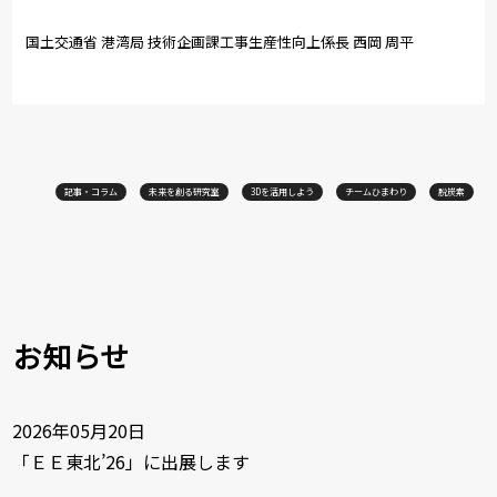
国土交通省 港湾局 技術企画課工事生産性向上係長 西岡 周平
記事・コラム
未来を創る研究室
3Dを活用しよう
チームひまわり
脱炭素
お知らせ
2026年05月20日
「ＥＥ東北’26」に出展します