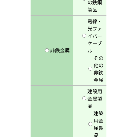
の鉄鋼
製品
電線・
光ファ
イバー
ケーブ
非鉄金属
ル
その
他の
非鉄
金属
建設用
金属製
品
建築
用金
属製
品