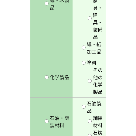
家
品
具・
建
具・
装備
品
紙・紙
加工品
塗料
その
化学製品
他の
化学
製品
石油製
品
石油・舗
舗装
装材料
材料
石炭