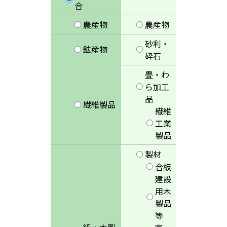
合
農産物
農産物
砂利・
鉱産物
砕石
畳・わ
ら加工
品
繊維製品
繊維
工業
製品
製材
合板
建設
用木
製品
等
紙・木製