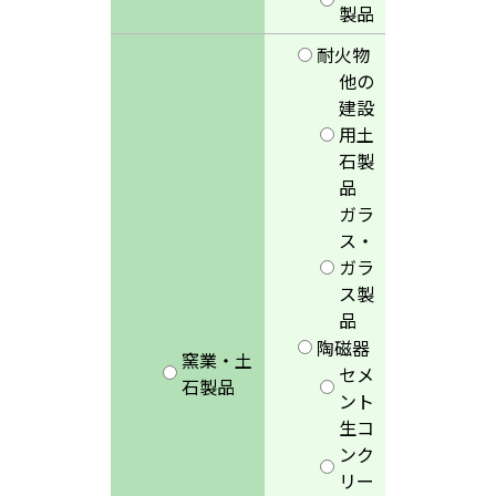
製品
耐火物
他の
建設
用土
石製
品
ガラ
ス・
ガラ
ス製
品
陶磁器
窯業・土
セメ
石製品
ント
生コ
ンク
リー