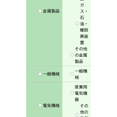
ガ
金属製品
ス・
石
油・
暖厨
房装
置
その他
の金属
製品
一般機
一般機械
械
産業用
電気機
器
電気機械
その
他の