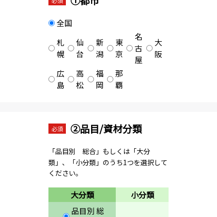
①都市
必須
全国
名
札
仙
新
東
大
古
幌
台
潟
京
阪
屋
広
高
福
那
島
松
岡
覇
②品目/資材分類
必須
「品目別 総合」もしくは「大分
類」、「小分類」のうち1つを選択して
ください。
大分類
小分類
品目別 総