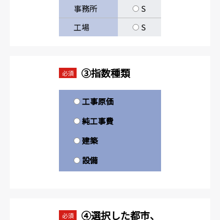
事務所
S
工場
S
③指数種類
必須
工事原価
純工事費
建築
設備
④選択した都市、
必須