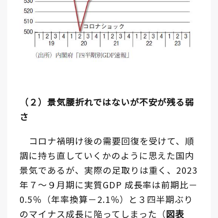
（２）景気腰折れではないが不安が残る弱
さ
コロナ禍明け後の需要回復を受けて、順
調に持ち直していくかのように思えた国内
景気であるが、実際の足取りは重く、2023
年７～９月期に実質GDP 成長率は前期比－
0.5％（年率換算－2.1％）と３四半期ぶり
のマイナス成長に陥ってしまった（
図表