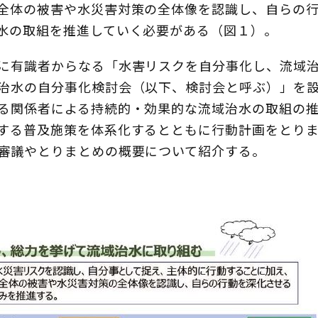
全体の被害や水災害対策の全体像を認識し、自らの
水の取組を推進していく必要がある（図１）。
に有識者からなる「水害リスクを自分事化し、流域
治水の自分事化検討会（以下、検討会と呼ぶ）」を
る関係者による持続的・効果的な流域治水の取組の
する普及施策を体系化するとともに行動計画をとり
審議やとりまとめの概要について紹介する。