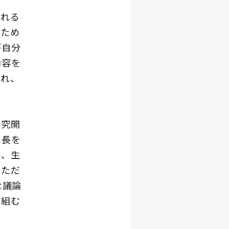
れる
のため
が自分
内容を
され、
研究開
ー長を
学、生
いただ
な議論
り組む