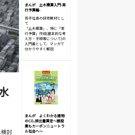
まんが 土木積算入門-実
行予算編-
若手社員の研修教材とし
て
「土木積算」、特に「実
行予算」作成(基本的な考
え方・手順等について)の
入門書として、マンガで
分かりやすく解説
水
まんが よくわかる建物
のCO₂排出量算定～建設
業もカーボンニュートラ
化検討
ル社会へ～