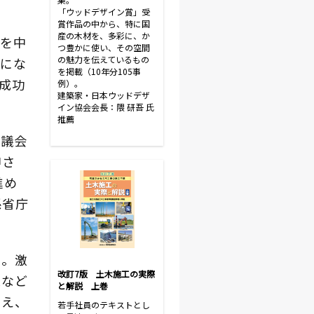
「ウッドデザイン賞」受
賞作品の中から、特に国
産の木材を、多彩に、か
を中
つ豊かに使い、その空間
の魅力を伝えているもの
にな
を掲載（10年分105事
成功
例）。
建築家・日本ウッドデザ
イン協会会長：隈 研吾 氏
推薦
審議会
申さ
進め
係省庁
い。激
改訂7版 土木施工の実際
業など
と解説 上巻
加え、
若手社員のテキストとし