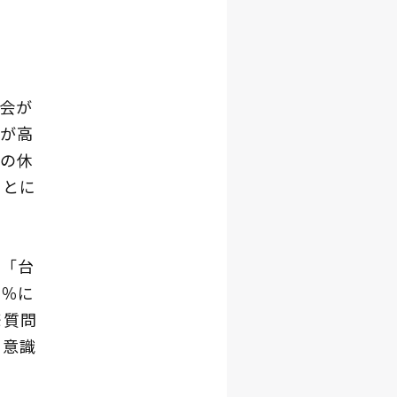
会が
が高
の休
ことに
「台
2％に
※質問
を意識