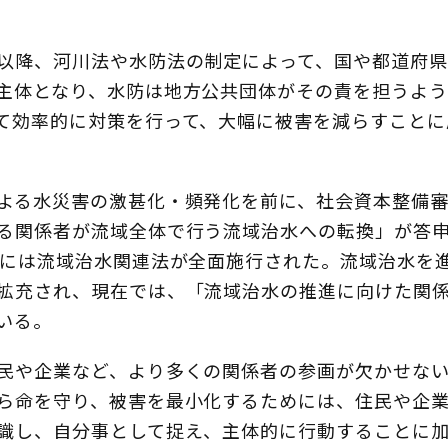
以降、河川法や水防法の制定によって、国や都道府県
主体となり、水防は地方公共団体がその責を担うよう
て効率的に対策を行って、大幅に被害を減らすことに
よる水災害の激甚化・頻発化を前に、社会資本整備
る関係者が流域全体で行う流域治水への転換」が答
月には流域治水関連法が全面施行された。流域治水を
拡充され、現在では、「流域治水の推進に向けた関
いる。
民や企業など、より多くの関係者の参画が欠かせな
ら命を守り、被害を最小化するためには、住民や企
識し、自分事として捉え、主体的に行動することに