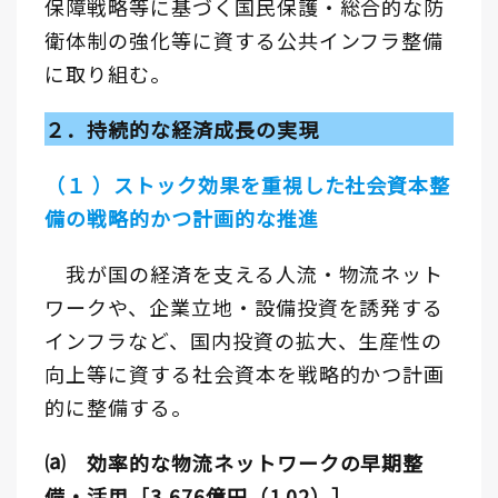
保障戦略等に基づく国民保護・総合的な防
衛体制の強化等に資する公共インフラ整備
に取り組む。
２．持続的な経済成長の実現
（１ ）ストック効果を重視した社会資本整
備の戦略的かつ計画的な推進
我が国の経済を支える人流・物流ネット
ワークや、企業立地・設備投資を誘発する
インフラなど、国内投資の拡大、生産性の
向上等に資する社会資本を戦略的かつ計画
的に整備する。
⒜ 効率的な物流ネットワークの早期整
備・活用［3,676億円（1.02）］