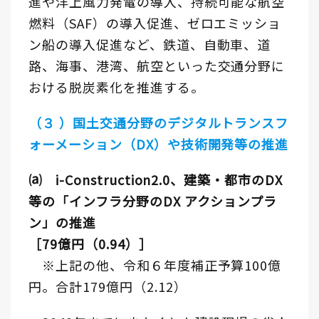
進や洋上風力発電の導入、持続可能な航空
燃料（SAF）の導入促進、ゼロエミッショ
ン船の導入促進など、鉄道、自動車、道
路、海事、港湾、航空といった交通分野に
おける脱炭素化を推進する。
（３ ）国土交通分野のデジタルトランスフ
ォーメーション（DX）や技術開発等の推進
⒜ i-Construction2.0、建築・都市のDX
等の「インフラ分野のDX アクションプラ
ン」の推進
［79億円（0.94）］
※上記の他、令和６年度補正予算100億
円。合計179億円（2.12）