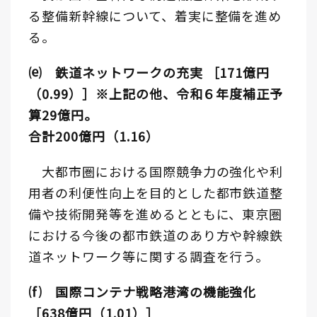
る整備新幹線について、着実に整備を進め
る。
⒠ 鉄道ネットワークの充実 ［171億円
（0.99）］※上記の他、令和６年度補正予
算29億円。
合計200億円（1.16）
大都市圏における国際競争力の強化や利
用者の利便性向上を目的とした都市鉄道整
備や技術開発等を進めるとともに、東京圏
における今後の都市鉄道のあり方や幹線鉄
道ネットワーク等に関する調査を行う。
⒡ 国際コンテナ戦略港湾の機能強化
［638億円（1.01）］