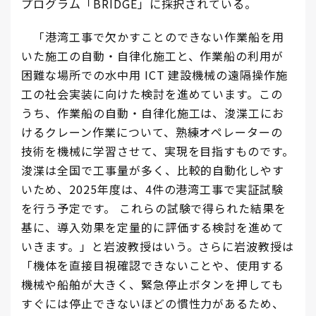
プログラム「BRIDGE」に採択されている。
「港湾工事で欠かすことのできない作業船を用
いた施工の自動・自律化施工と、作業船の利用が
困難な場所での水中用 ICT 建設機械の遠隔操作施
工の社会実装に向けた検討を進めています。この
うち、作業船の自動・自律化施工は、浚渫工にお
けるクレーン作業について、熟練オペレーターの
技術を機械に学習させて、実現を目指すものです。
浚渫は全国で工事量が多く、比較的自動化しやす
いため、2025年度は、4件の港湾工事で実証試験
を行う予定です。 これらの試験で得られた結果を
基に、導入効果を定量的に評価する検討を進めて
いきます。」と岩波教授はいう。さらに岩波教授は
「機体を直接目視確認できないことや、使用する
機械や船舶が大きく、緊急停止ボタンを押しても
すぐには停止できないほどの慣性力があるため、