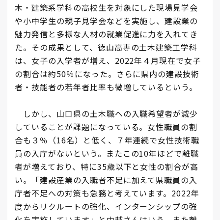
木・建築系学科の高校生を対象にした現場見学会
や小中学生の親子見学会などを実施し、建設業の
魅力発信と多様な人材の就業促進に力を入れてき
た。その成果として、徳山高専の土木建築工学科
は、女子の入学者が増え、2022年４月現在で女子
の割合は約50％になった。さらに県内の建設技術
者・技能者の若年者比率も微増しているという。
しかし、山口県の土木職への入職希望者が減少
していることが課題になっている。女性職員の割
合も３％（16名）と低く、７年連続で女性技術職
員の入庁がないという。またこの10年ほどで離職
者が増えており、特に35歳以下と女性の割合が高
い。「建設産業の入職者不足に加えて県職員の入
庁者不足への対策も急務と考えています。2022年
度からリクルートの強化、インターンシップの強
化を実施しています」と中越さんはいう。また離