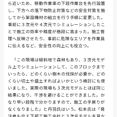
ら近いため、移動作業車の下段作業台を先行設置
し、下方への落下物防止対策などの安全対策を施
してから架設機材の組立を行う手順に変更した。
事前に３次元や４次元でシミュレーションしたこ
とで施工の効率や精度が格段に高まった。施工管
理へ反映させたり、事前に危険なエリアを作業員
に伝えるなど、安全性の向上にも役立つ。
「この現場は傾斜地で森林もあり、３次元モデ
ル上でシミュレーションして、このブロックまで
いったら、どのくらい樹木の伐採が必要か、どの
くらい切土や盛土すればよいかという検討にも使
いました。実際の現場も３次元モデルとほぼ同じ
結果になり、干渉を避けることができました。か
なり早い段階で分かりますので、施工の手戻りが
なくなりました」と丹羽氏はいう。松本氏は「発
注者も交え下部工施工会社と３次元モデルを見な