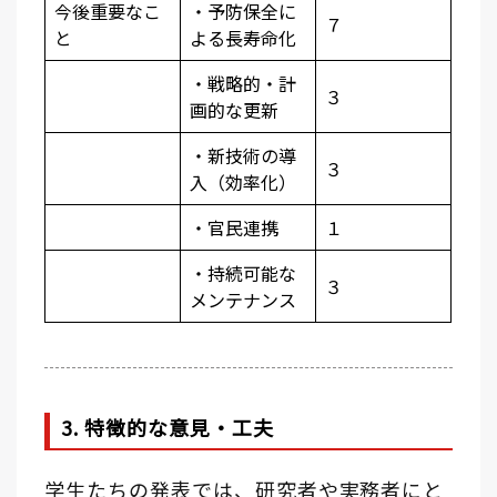
今後重要なこ
・予防保全に
７
と
よる長寿命化
・戦略的・計
３
画的な更新
・新技術の導
３
入（効率化）
・官民連携
１
・持続可能な
３
メンテナンス
3. 特徴的な意見・工夫
学生たちの発表では、研究者や実務者にと