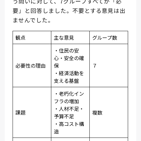
う問いに対して、7グループすべてが「必
要」と回答しました。不要とする意見は出
ませんでした。
観点
主な意見
グループ数
・住民の安
心・安全の確
必要性の理由
保
７
・経済活動を
支える基盤
・老朽化イン
フラの増加
・人材不足・
課題
複数
予算不足
・高コスト構
造