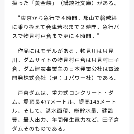
扱った「黄金峡」（講談社文庫）がある。
“東京から急行で４時間。郡山で磐越線
に乗り換えて会津若松まで２時間。急行バ
スで物見村戸倉まで更に４時間。”
作品にはモデルがある。物見川は只見
川。ダムサイトの物見村戸倉は只見村田子
倉。ダム建設事業主の日本発電公社は電源
開発株式会社（現：Ｊパワー社）である。
戸倉ダムは、重力式コンクリート・ダ
ム。堤頂長477メートル、堤高145メート
ル、そして、湛水面積、総貯水量、建設
費、最大出力、年間発生電力など、田子倉
ダムそのものである。