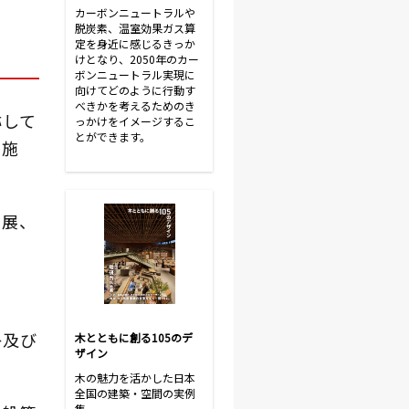
カーボンニュートラルや
脱炭素、温室効果ガス算
定を身近に感じるきっか
けとなり、2050年のカー
ボンニュートラル実現に
向けてどのように行動す
べきかを考えるためのき
称して
っかけをイメージするこ
とができます。
い施
進展、
掛及び
木とともに創る105のデ
ザイン
木の魅力を活かした日本
全国の建築・空間の実例
集。