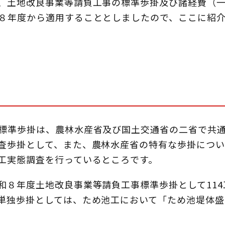
、土地改良事業等請負工事の標準歩掛及び諸経費（
８年度から適用することとしましたので、ここに紹
標準歩掛は、農林水産省及び国土交通省の二省で共
査歩掛として、また、農林水産省の特有な歩掛につい
工実態調査を行っているところです。
８年度土地改良事業等請負工事標準歩掛として114
単独歩掛としては、ため池工において「ため池堤体盛