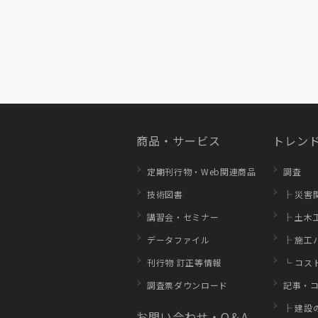
商品・サービス
トレンド
定期刊行物・Web関連商品
調査
技術図書
├ 災害
講習会・セミナー
├ 土木
データファイル
├ 施工
刊行物 訂正等情報
└ コス
調査票ダウンロード
記事・
├ 建設
お問い合わせ・Q＆A