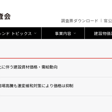
調査票ダウンロード
官
レンド トピックス
事業内容
建設物価
化に伴う建設資材価格・需給動向
相場高騰も激変緩和対策により価格は抑制