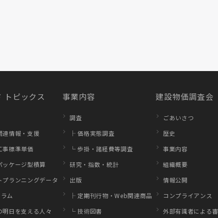
 トピックス
事業内容
建設物価調査会
調査
ごあいさつ
関連情報・支援
├ 価格実態調査
歴史
工事標準単価
└ 歩掛・諸経費等調査
事業内容
パッケージ型積算
研究・指数・統計
組織概要
トプランニングデータ
出版
情報公開
コラム
├ 定期刊行物・Web関連商品
コンプライアンス
の明日を支える人々
└ 技術図書
外部有識者による審