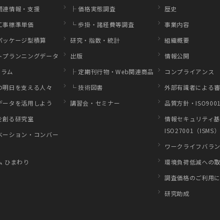
関連情報・支援
├ 価格実態調査
歴史
工事標準単価
└ 歩掛・諸経費等調査
事業内容
パッケージ型積算
研究・指数・統計
組織概要
トプランニングデータ
出版
情報公開
コラム
├ 定期刊行物・Web関連商品
コンプライアンス
の明日を支える人々
└ 技術図書
外部有識者による審
データを活用しよう
講習会・セミナー
品質方針・ISO900
を創る研究室
情報セキュリティ
ISO27001（ISMS
ベーション・コンバー
ワークライフバラ
ム ひまわり
環境負荷低減への
調査価格のご利用
研究助成