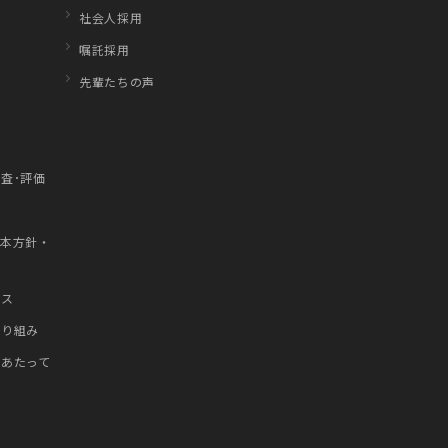
社会人採用
嘱託採用
先輩たちの声
査･評価
1
基本方針・
）
ンス
取り組み
にあたって