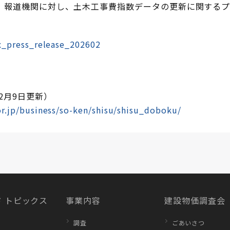
、報道機関に対し、土木工事費指数データの更新に関するプ
x_press_release_202602
2月9日更新）
r.jp/business/so-ken/shisu/shisu_doboku/
 トピックス
事業内容
建設物価調査会
調査
ごあいさつ