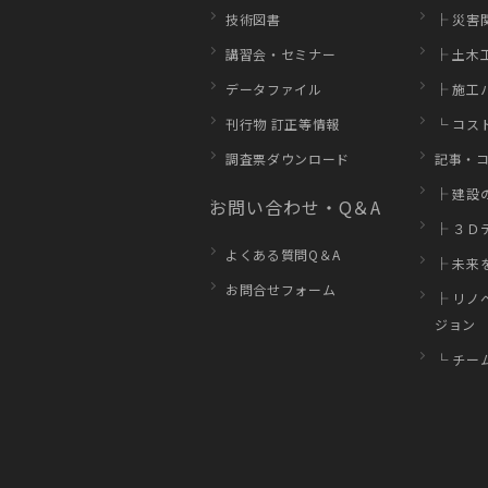
技術図書
├ 災害
講習会・セミナー
├ 土木
データファイル
├ 施工
刊行物 訂正等情報
└ コス
調査票ダウンロード
記事・
├ 建設
お問い合わせ・Q＆A
├ ３Ｄ
よくある質問Q＆A
├ 未来
お問合せフォーム
├ リノ
ジョン
└ チー