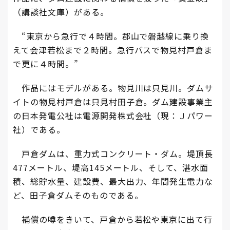
（講談社文庫）がある。
“東京から急行で４時間。郡山で磐越線に乗り換
えて会津若松まで２時間。急行バスで物見村戸倉ま
で更に４時間。”
作品にはモデルがある。物見川は只見川。ダムサ
イトの物見村戸倉は只見村田子倉。ダム建設事業主
の日本発電公社は電源開発株式会社（現：Ｊパワー
社）である。
戸倉ダムは、重力式コンクリート・ダム。堤頂長
477メートル、堤高145メートル、そして、湛水面
積、総貯水量、建設費、最大出力、年間発生電力な
ど、田子倉ダムそのものである。
補償の噂をきいて、戸倉から若松や東京に出て行