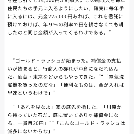
を差し引くと14,500円が純収入。この純収入を毎年
住民たちの手元に入るようにしたい。確実に毎年手
に入るには、元金225,000円あれば、これを信託に
預けておけば、年９％の利率で田を耕さなくても耕
したのと同じ金額が入ってくるわけである。”
“ゴールド・ラッシュが始まった。補償金の支払
いが始まると、行商人の群れが戸倉になだれ込ん
だ。仙台・東京などからもやってきた。”“「電気洗
濯機を買ったのだな」「便利なものは、金が入れば
早速というわけで」”
“「あれを見なよ」家の庭先を指した。「川原か
ら持っていた石だ。庭に置いてありゃ補償金にな
る。一貫目20円」”“「こんなゴールド・ラッシュは
滅多にないからな」”