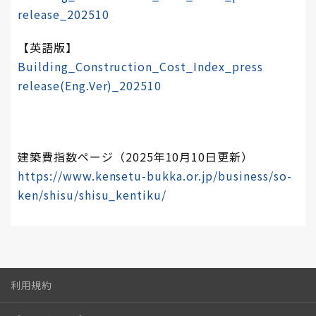
release_202510
【英語版】
Building_Construction_Cost_Index_press
release(Eng.Ver)_202510
建築費指数ページ（2025年10月10日更新）
https://www.kensetu-bukka.or.jp/business/so-
ken/shisu/shisu_kentiku/
利用規約