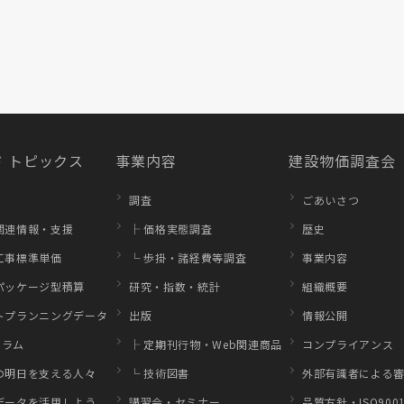
 トピックス
事業内容
建設物価調査会
調査
ごあいさつ
関連情報・支援
├ 価格実態調査
歴史
工事標準単価
└ 歩掛・諸経費等調査
事業内容
パッケージ型積算
研究・指数・統計
組織概要
トプランニングデータ
出版
情報公開
コラム
├ 定期刊行物・Web関連商品
コンプライアンス
の明日を支える人々
└ 技術図書
外部有識者による審
データを活用しよう
講習会・セミナー
品質方針・ISO900