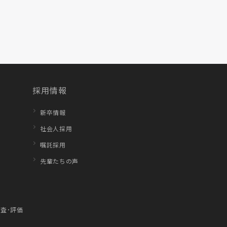
採用情報
新卒情報
社会人採用
嘱託採用
先輩たちの声
査･評価
1