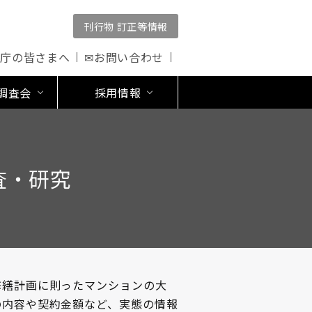
刊行物 訂正等情報
公庁の皆さまへ
✉お問い合わせ
調査会
採用情報
査・研究
修繕計画に則ったマンションの大
の内容や契約金額など、実態の情報