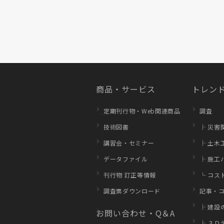
商品・サービス
トレンド
定期刊行物・Web関連商品
調査
技術図書
├ 災害
講習会・セミナー
├ 土木
データファイル
├ 施工
刊行物 訂正等情報
└ コス
調査票ダウンロード
記事・
├ 建設
お問い合わせ・Q＆A
├ ３Ｄ