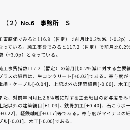
（２）No.6 事務所 Ｓ
工事原価でみると116.9（暫定）で前月比0.2％減（-0.2p）
なっている。純工事費でみると117.2（暫定）で前月比0.2％減
増（+3.0p）となっている。
純工事費指数117.2（暫定）の前月比0.2％減に対する主
プラスの細目は、生コンクリート[+0.03]である。寄与度がマ
電線・ケーブル[-0.04]、上記以外の建築細目[-0.00]、木工[
また、対前年同月比2.6％増に対する主要細目の寄与度を
上記以外の建築細目[+1.03]、鉄骨加工[+0.40]、石こうボ
[+0.22]、軽鉄軸組[+0.17]等である。寄与度がマイナスの
ブル[-0.01]、木工[-0.00]である。