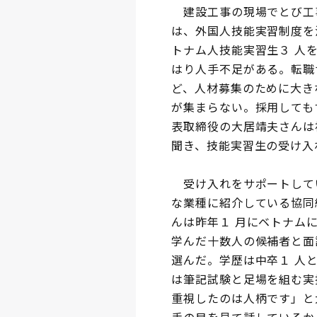
建設工事の現場でとび工
は、外国人技能実習制度を活
トナム人技能実習生３ 人
はり人手不足がある。転職
ど、人材募集のために大き
が集まらない。採用しても
表取締役の大居靖夫さんは
聞き、技能実習生の受け入
受け入れをサポートして
な業種に紹介している協同
んは昨年１ 月にベトナム
学んだ十数人の候補者と面談
選んだ。学歴は中卒１ 人
は筆記試験と足場を組む実
重視したのは人柄です」と