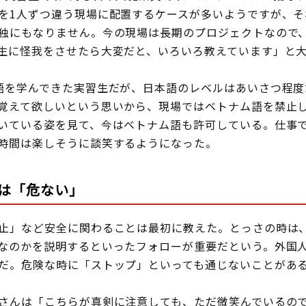
を1人ずつ違う現場に配置するケースが多いようですが、そ
独にもなりません。今の現場は長期のプロジェクトなので
生に怪我をさせたら大変だと、いろいろ教えています」と
を学んできた実習生だが、日本語のレベルはあいさつ程度
覚えて欲しいという思いから、現場ではベトナム語を禁止
いている姿を見て、今はベトナム語も許可している。仕事
時間は楽しそうに談笑するようになった。
は「危ない」
止」など安全に関わることは最初に教えた。とっさの時は
なのかを説明するといったフォローが重要だという。外国
だ。危険な時に「ストップ」といっても通じないことがあ
さんは「こちらが真剣に注意しても、ただ微笑んでいるので