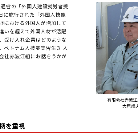
土交通省の「外国人建設就労者受
１ 日に施行された「外国人技能
野における外国人が増加して
違いを超えて外国人材が活躍
、受け入れ企業はどのような
。ベトナム人技能実習生３ 人
会社赤波江組にお話をうかが
有限会社赤波江
大居靖
柄を重視