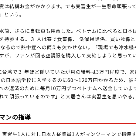
資は結構お金がかかります。でも実習生が一生懸命頑張っ
」という。
水筒、さらに自転車も用意した。ベトナムに比べると日本
を持参する。３ 人は寮で食事係、 洗濯掃除係、買い物係
くなるので熱中症への備えも欠かせない。「現場でも冷水機
すが、ファンが回る空調服を購入して支給しようと思って
台湾で３ 年ほど働いていたが月の給料は3万円程度で、家
地の日本語学校に入学するのに60～120万円かかるため、
への返済のために毎月10万円ずつベトナムへ送金していま
れて頑張っているのです」と大居さんは実習生を思いやる
マンの指導
実習生1人に対し日本人従業員1人がマンツーマンで指導