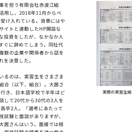
事を担う有限会社赤波江組
用し、2018年11月からベ
を受け入れている。背景にはや
サイトと連動したHP開設な
な投資をしたが、なかなか人
すぐに辞めてしまう。同社代
複数の企業や関係者から話を
れを決意した。
いるのは、実習生をさまざま
組合（以下、組合）。大居さ
に行き、日本語学校で半年ほど
実際の実習生候
して20代から30代の3人を
と高卒2人。「選考にあたって
技試験と面談がありますが、
大居さんはいう。面接では相