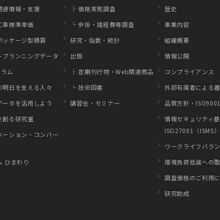
関連情報・支援
├ 価格実態調査
歴史
工事標準単価
└ 歩掛・諸経費等調査
事業内容
パッケージ型積算
研究・指数・統計
組織概要
トプランニングデータ
出版
情報公開
コラム
├ 定期刊行物・Web関連商品
コンプライアンス
の明日を支える人々
└ 技術図書
外部有識者による審
データを活用しよう
講習会・セミナー
品質方針・ISO900
を創る研究室
情報セキュリティ
ISO27001（ISMS
ベーション・コンバー
ワークライフバラ
ム ひまわり
環境負荷低減への
調査価格のご利用
研究助成