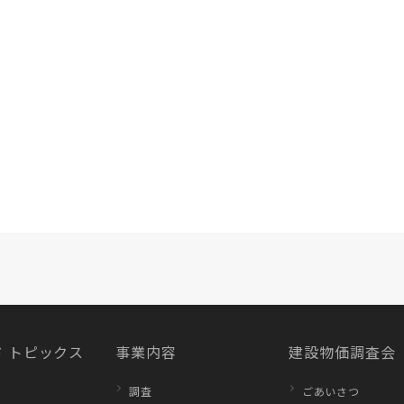
 トピックス
事業内容
建設物価調査会
調査
ごあいさつ