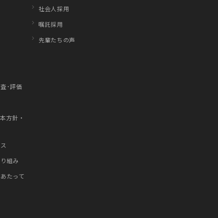
社会人採用
嘱託採用
先輩たちの声
査･評価
1
基本方針・
）
ンス
取り組み
にあたって