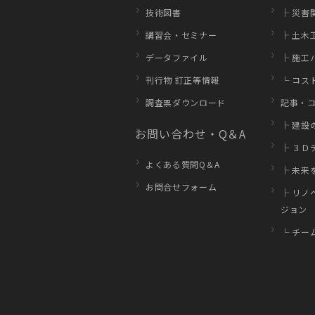
技術図書
├ 災害
講習会・セミナー
├ 土木
データファイル
├ 施工
刊行物 訂正等情報
└ コス
調査票ダウンロード
記事・
├ 建設
お問い合わせ・Q＆A
├ ３Ｄ
よくある質問Q＆A
├ 未来
お問合せフォーム
├ リノ
ジョン
└ チー