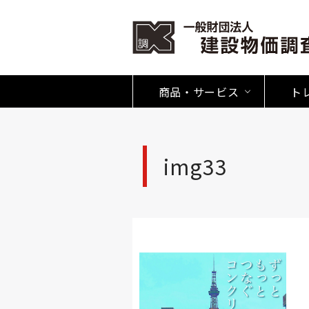
商品・サービス
ト
img33