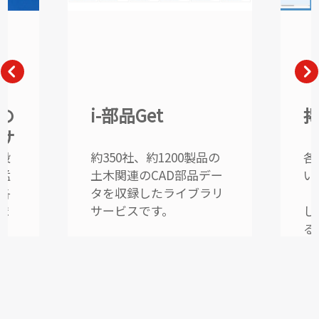
の
i-部品Get
サ
設
約350社、約1200製品の
各
猛
土木関連のCAD部品デー
い
各
タを収録したライブラリ
「
ま
サービスです。
し
る