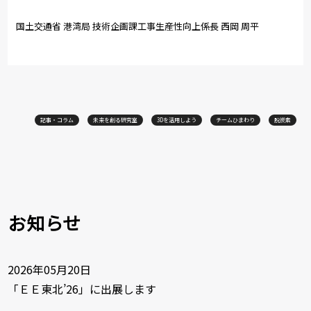
国土交通省 港湾局 技術企画課工事生産性向上係長 西岡 周平
記事・コラム
未来を創る研究室
3Dを活用しよう
チームひまわり
脱炭素
お知らせ
2026年05月20日
「ＥＥ東北’26」に出展します