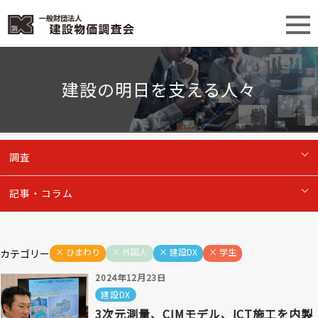
建設の明日を支える人々
調査
記事・コラム
ひまわり
外国人
建設DX
学生
カテゴリー
2024年12月23日
建設DX
3次元測量、CIMモデル、ICT施工を内製