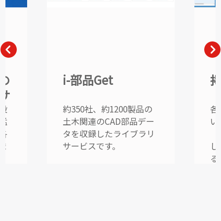
-部品Get
掲載誌確認ツー
50社、約1200製品の
各定期刊行物に掲載し
木関連のCAD部品デー
いる品目を「品名」や
を収録したライブラリ
「規格」などで一括検
ービスです。
し、掲載状況を確認で
るサービスです。