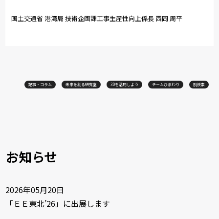
国土交通省 港湾局 技術企画課工事生産性向上係長 西岡 周平
記事・コラム
未来を創る研究室
3Dを活用しよう
チームひまわり
脱炭素
お知らせ
2026年05月20日
「ＥＥ東北’26」に出展します