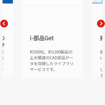
i-部品Get
掲載誌確認
約350社、約1200製品の
各定期刊行物に
土木関連のCAD部品デー
いる品目を「品
タを収録したライブラリ
「規格」などで
サービスです。
し、掲載状況を
るサービスです