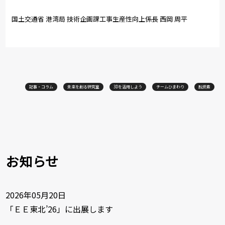
国土交通省 港湾局 技術企画課工事生産性向上係長 西岡 周平
記事・コラム
未来を創る研究室
3Dを活用しよう
チームひまわり
脱炭素
お知らせ
2026年05月20日
「ＥＥ東北’26」に出展します