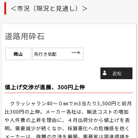
＜市況（現況と見通し）＞
道路用砕石
岡山
先行き気配
近松
値上げ交渉が進展、300円上伸
クラッシャラン40～０㎜でm3当たり3,500円と前月
比300円の上伸。メーカー各社は、輸送コストの増加
や人件費の上昇を理由に、４月出荷分から値上げを表
明。需要減少が続くなか、採算悪化への危機感を抱く
メーカーは、強腰の交渉を展開。需要家は調達環境を